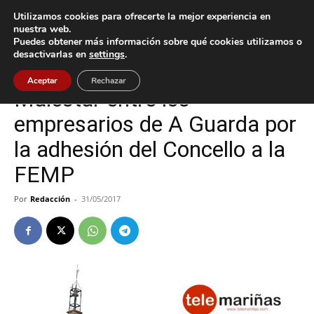
Utilizamos cookies para ofrecerte la mejor experiencia en
nuestra web.
Puedes obtener más información sobre qué cookies utilizamos o
Inicio
A Guarda
desactivarlas en
settings
.
A Guarda
Política
Aceptar
Rechazar
Malestar entre los
empresarios de A Guarda por
la adhesión del Concello a la
FEMP
Por
Redacción
-
31/05/2017