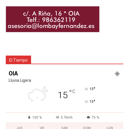
El Tiempo
OIA
Lluvia Ligera
°
15
°
C
15
°
15
100 %
5.7kmh
75 %
JUE
VIE
SAB
DOM
LUN