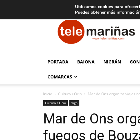
C
15
Aviso legal
Tarifas de publicidad
Oia
Utilizamos cookies para ofrecert
Puedes obtener más información
Telemariñas
PORTADA
BAIONA
NIGRÁN
GON
COMARCAS
Inicio
Cultura / Ocio
Mar de Ons organiza viajes no
Cultura / Ocio
Vigo
Mar de Ons orga
fuegos de Bouz