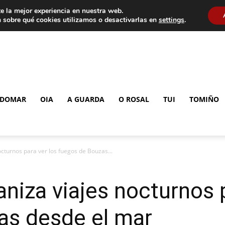
e la mejor experiencia en nuestra web.
 sobre qué cookies utilizamos o desactivarlas en
settings
.
DOMAR
OIA
A GUARDA
O ROSAL
TUI
TOMIÑO
cturnos para ver los fuegos de Bouzas...
niza viajes nocturnos p
as desde el mar