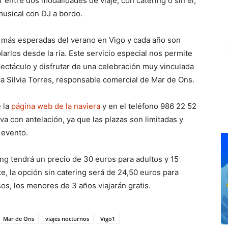
entre dos modalidades de viaje, con catering o sin él,
usical con DJ a bordo.
s más esperadas del verano en Vigo y cada año son
rlos desde la ría. Este servicio especial nos permite
spectáculo y disfrutar de una celebración muy vinculada
aca Silvia Torres, responsable comercial de Mar de Ons.
e la
página web de la naviera
y en el teléfono 986 22 52
va con antelación, ya que las plazas son limitadas y
 evento.
ring tendrá un precio de 30 euros para adultos y 15
e, la opción sin catering será de 24,50 euros para
os, los menores de 3 años viajarán gratis.
Mar de Ons
viajes nocturnos
Vigo1