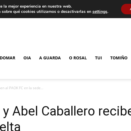
e la mejor experiencia en nuestra web.
 sobre qué cookies utilizamos o desactivarlas en
settings
.
DOMAR
OIA
A GUARDA
O ROSAL
TUI
TOMIÑO
en al PAOK FC en la sede...
y Abel Caballero reci
elta