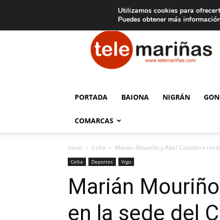
C
15
Aviso legal
Tarifas de publicidad
Oia
Utilizamos cookies para ofrecert
Puedes obtener más información
Telemariñas
PORTADA
BAIONA
NIGRÁN
GON
COMARCAS
Inicio
Celta
Marián Mouriño y Abel Caballero recib
Celta
Deportes
Vigo
Marián Mouriño 
en la sede del C