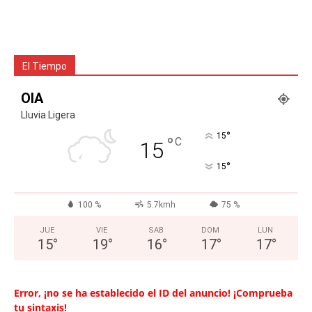
El Tiempo
OIA
Lluvia Ligera
°
15
°
C
15
°
15
100 %
5.7kmh
75 %
JUE
VIE
SAB
DOM
LUN
15
°
19
°
16
°
17
°
17
°
Error, ¡no se ha establecido el ID del anuncio! ¡Comprueba
tu sintaxis!