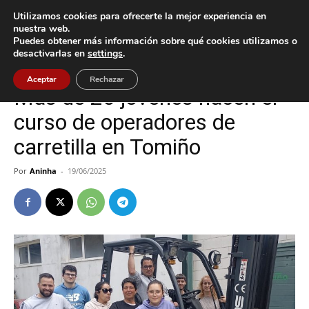
Utilizamos cookies para ofrecerte la mejor experiencia en
nuestra web.
Puedes obtener más información sobre qué cookies utilizamos o
Inicio
Cultura / Ocio
desactivarlas en
settings
.
Cultura / Ocio
Tomiño
Aceptar
Rechazar
Más de 20 jóvenes hacen el
curso de operadores de
carretilla en Tomiño
Por
Aninha
-
19/06/2025