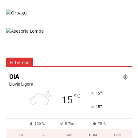
El Tiempo
OIA
Lluvia Ligera
°
15
°
C
15
°
15
100 %
5.7kmh
75 %
JUE
VIE
SAB
DOM
LUN