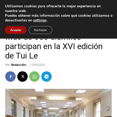
Utilizamos cookies para ofrecerte la mejor experiencia en
nuestra web.
Puedes obtener más información sobre qué cookies utilizamos o
Inicio
Tui
desactivarlas en
settings
.
Tui
Aceptar
Rechazar
Más de 650 alumnos
participan en la XVI edición
de Tui Le
Por
Redacción
-
13/05/2025