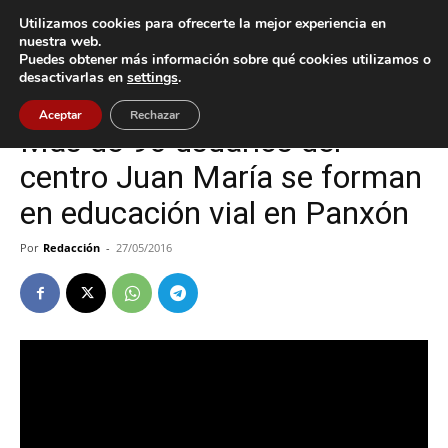
Utilizamos cookies para ofrecerte la mejor experiencia en
nuestra web.
Puedes obtener más información sobre qué cookies utilizamos o
Inicio
Cultura / Ocio
desactivarlas en
settings
.
Cultura / Ocio
Nigrán
Aceptar
Rechazar
Más de 90 usuarios del
centro Juan María se forman
en educación vial en Panxón
Por
Redacción
-
27/05/2016