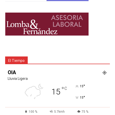
El Tiempo
OIA
Lluvia Ligera
°
15
°
C
15
°
15
100 %
5.7kmh
75 %