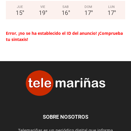
JUE
VIE
SAB
DOM
LUN
15
°
19
°
16
°
17
°
17
°
Error, ¡no se ha establecido el ID del anuncio! ¡Comprueba
tu sintaxis!
SOBRE NOSOTROS
Telemariñas es un periódico digital que informa