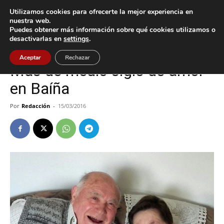
Utilizamos cookies para ofrecerte la mejor experiencia en
nuestra web.
Puedes obtener más información sobre qué cookies utilizamos o
Inicio
Baiona
desactivarlas en
settings
.
Baiona
Aceptar
Rechazar
Más de medio siglo de amor
en Baíña
Por
Redacción
-
15/03/2016