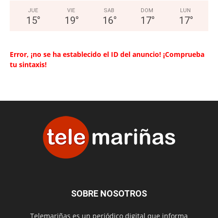
JUE
VIE
SAB
DOM
LUN
15
°
19
°
16
°
17
°
17
°
Error, ¡no se ha establecido el ID del anuncio! ¡Comprueba
tu sintaxis!
SOBRE NOSOTROS
Telemariñas es un periódico digital que informa