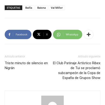
ETIQUETAS
Baiña
Baiona
Val Miñor
Facebook
X
WhatsApp
Artículo anterior
Artículo siguiente
Triste minuto de silencio en
El Club Patinaje Artístico Ribex
Nigrán
de Tui se proclamó
subcampeón de la Copa de
España de Grupos Show