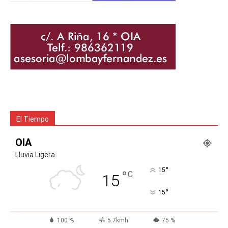
El Tiempo
OIA
Lluvia Ligera
°
15
°
C
15
°
15
100 %
5.7kmh
75 %