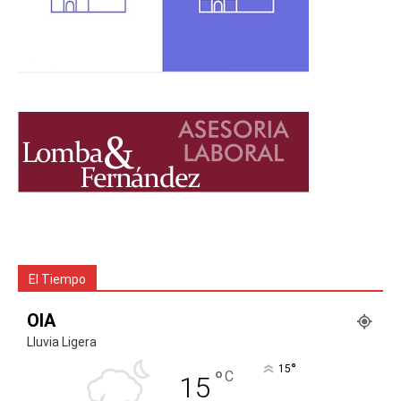
El Tiempo
OIA
Lluvia Ligera
°
15
°
C
15