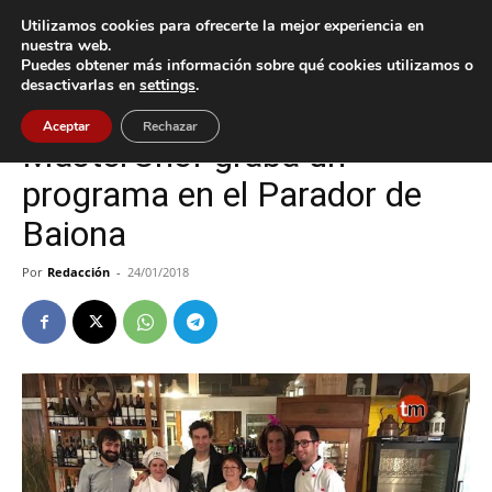
Utilizamos cookies para ofrecerte la mejor experiencia en
nuestra web.
Puedes obtener más información sobre qué cookies utilizamos o
Inicio
Baiona
desactivarlas en
settings
.
Baiona
Cultura / Ocio
Oia
Aceptar
Rechazar
MasterChef graba un
programa en el Parador de
Baiona
Por
Redacción
-
24/01/2018