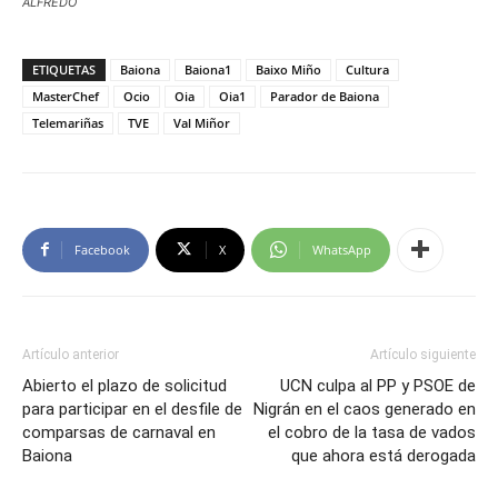
ALFREDO
ETIQUETAS
Baiona
Baiona1
Baixo Miño
Cultura
MasterChef
Ocio
Oia
Oia1
Parador de Baiona
Telemariñas
TVE
Val Miñor
Facebook
X
WhatsApp
Artículo anterior
Artículo siguiente
Abierto el plazo de solicitud
UCN culpa al PP y PSOE de
para participar en el desfile de
Nigrán en el caos generado en
comparsas de carnaval en
el cobro de la tasa de vados
Baiona
que ahora está derogada