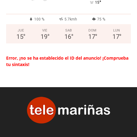
°
15
100 %
5.7kmh
75 %
JUE
VIE
SAB
DOM
LUN
15
°
19
°
16
°
17
°
17
°
Error, ¡no se ha establecido el ID del anuncio! ¡Comprueba
tu sintaxis!