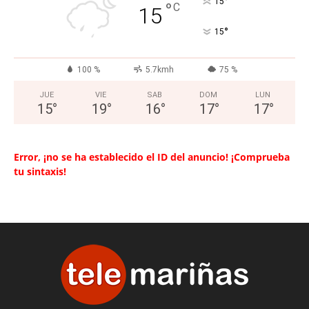
°
15
°
C
15
°
15
100 %
5.7kmh
75 %
JUE
VIE
SAB
DOM
LUN
15
°
19
°
16
°
17
°
17
°
Error, ¡no se ha establecido el ID del anuncio! ¡Comprueba
tu sintaxis!