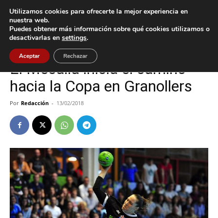
Utilizamos cookies para ofrecerte la mejor experiencia en
nuestra web.
Puedes obtener más información sobre qué cookies utilizamos o
Inicio
A Guarda
desactivarlas en
settings
.
A Guarda
Deportes
Aceptar
Rechazar
El Mecalia inicia el camino
hacia la Copa en Granollers
Por
Redacción
-
13/02/2018