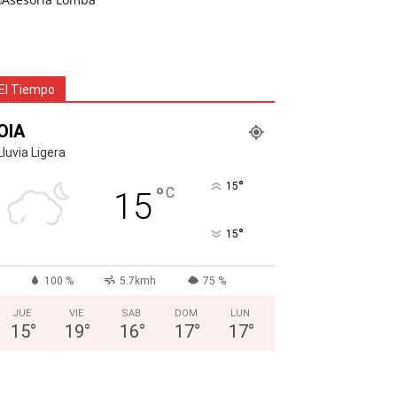
El Tiempo
OIA
Lluvia Ligera
°
15
°
C
15
°
15
100 %
5.7kmh
75 %
JUE
VIE
SAB
DOM
LUN
15
°
19
°
16
°
17
°
17
°