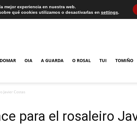
la mejor experiencia en nuestra web.
obre qué cookies utilizamos o desactivarlas en
settings
.
DOMAR
OIA
A GUARDA
O ROSAL
TUI
TOMIÑO
o Javier Costas
ce para el rosaleiro Ja