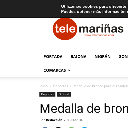
C
15
Aviso legal
Tarifas de publicidad
Oia
Utilizamos cookies para ofrecerte 
Puedes obtener más información s
Telemariñas
PORTADA
BAIONA
NIGRÁN
GON
COMARCAS
Inicio
Deportes
Medalla de bronce para el rosaleir
Deportes
O Rosal
Medalla de bron
Por
Redacción
-
06/06/2016