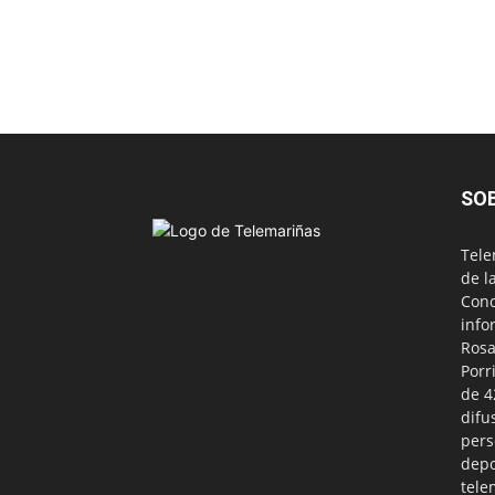
SO
Tele
de l
Conc
info
Rosa
Porr
de 4
difu
pers
depo
tele