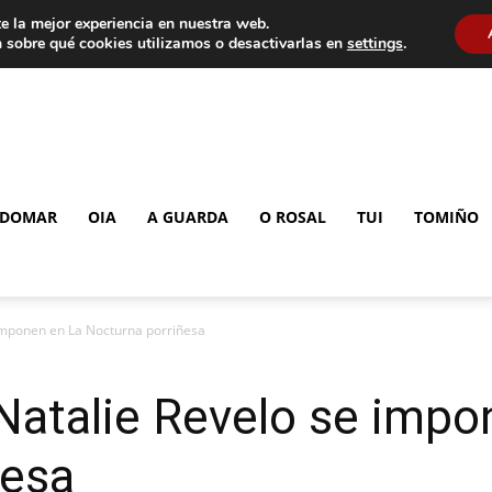
e la mejor experiencia en nuestra web.
 sobre qué cookies utilizamos o desactivarlas en
settings
.
DOMAR
OIA
A GUARDA
O ROSAL
TUI
TOMIÑO
 imponen en La Nocturna porriñesa
Natalie Revelo se impo
ñesa