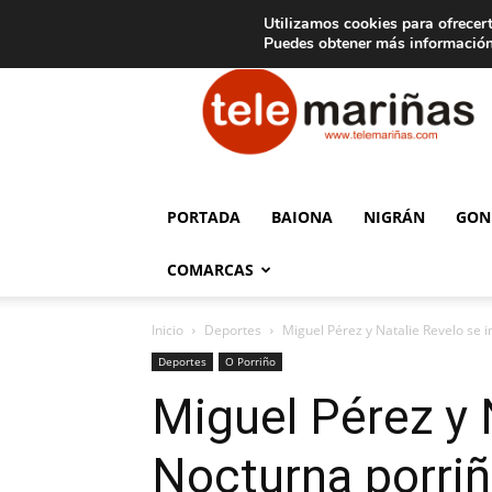
C
15
Aviso legal
Tarifas de publicidad
Oia
Utilizamos cookies para ofrecert
Puedes obtener más información
Telemariñas
PORTADA
BAIONA
NIGRÁN
GON
COMARCAS
Inicio
Deportes
Miguel Pérez y Natalie Revelo se
Deportes
O Porriño
Miguel Pérez y 
Nocturna porri