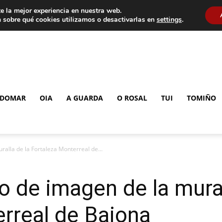
e la mejor experiencia en nuestra web.
 sobre qué cookies utilizamos o desactivarlas en
settings
.
DOMAR
OIA
A GUARDA
O ROSAL
TUI
TOMIÑO
ralla de la Fortaleza Monterreal de...
o de imagen de la mural
rreal de Baiona