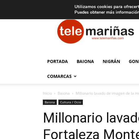
C
15
Aviso legal
Tarifas de publicidad
Oia
Utilizamos cookies para ofrecert
Puedes obtener más información
Telemariñas
PORTADA
BAIONA
NIGRÁN
GON
COMARCAS
Inicio
Baiona
Millonario lavado de imagen de la mu
Baiona
Cultura / Ocio
Millonario lavad
Fortaleza Monte