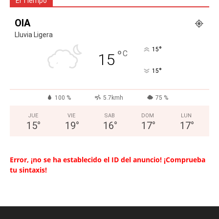
El Tiempo
OIA
Lluvia Ligera
°
15
°
C
15
°
15
100 %
5.7kmh
75 %
JUE
VIE
SAB
DOM
LUN
15
°
19
°
16
°
17
°
17
°
Error, ¡no se ha establecido el ID del anuncio! ¡Comprueba
tu sintaxis!