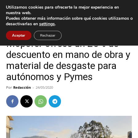
Utilizamos cookies para ofrecerte la mejor experiencia en
nuestra web.
Puedes obtener más información sobre qué cookies utilizamos o
Inicio
Gondomar
desactivarlas en
settings
.
Gondomar
Aceptar
Rechazar
Mopefer ofrece un 25% de
descuento en mano de obra y
material de desgaste para
autónomos y Pymes
Por
Redacción
-
24/05/2020