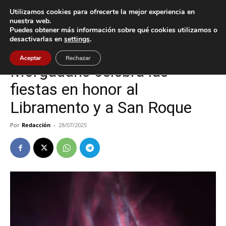
Utilizamos cookies para ofrecerte la mejor experiencia en
nuestra web.
Puedes obtener más información sobre qué cookies utilizamos o
Inicio
Cultura / Ocio
desactivarlas en
settings
.
Cultura / Ocio
Gondomar
Aceptar
Rechazar
Morgadáns celebra las
fiestas en honor al
Libramento y a San Roque
Por
Redacción
-
28/07/2025