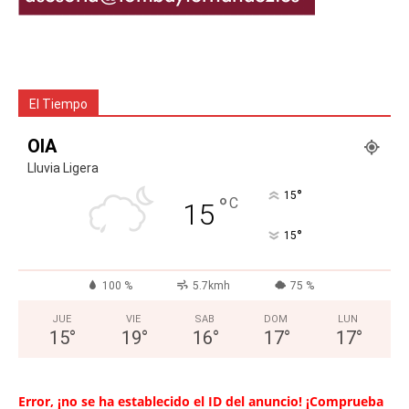
El Tiempo
OIA
Lluvia Ligera
°
15
°
C
15
°
15
100 %
5.7kmh
75 %
JUE
VIE
SAB
DOM
LUN
15
°
19
°
16
°
17
°
17
°
Error, ¡no se ha establecido el ID del anuncio! ¡Comprueba