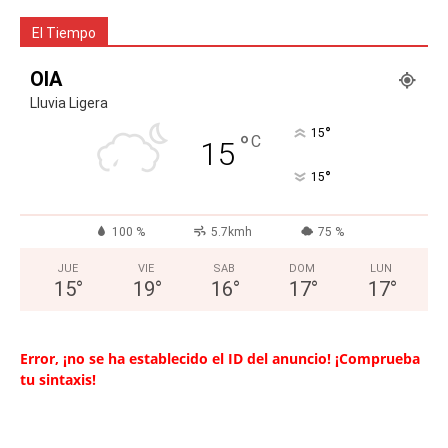
El Tiempo
OIA
Lluvia Ligera
°
15
°
C
15
°
15
100 %
5.7kmh
75 %
JUE
VIE
SAB
DOM
LUN
15
°
19
°
16
°
17
°
17
°
Error, ¡no se ha establecido el ID del anuncio! ¡Comprueba
tu sintaxis!