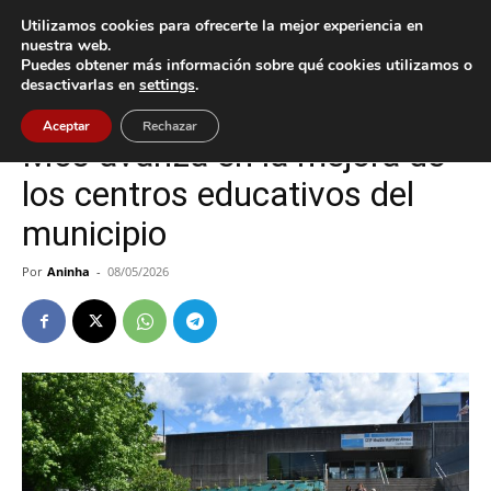
Utilizamos cookies para ofrecerte la mejor experiencia en
nuestra web.
Puedes obtener más información sobre qué cookies utilizamos o
Inicio
Mos
desactivarlas en
settings
.
Mos
Tecnología
Aceptar
Rechazar
Mos avanza en la mejora de
los centros educativos del
municipio
Por
Aninha
-
08/05/2026