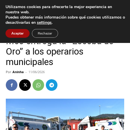
Utilizamos cookies para ofrecerte la mejor experiencia en
nuestra web.
Puedes obtener más información sobre qué cookies utilizamos o
Inicio
Cultura / Ocio
desactivarlas en
settings
.
Cultura / Ocio
Mos
Aceptar
Rechazar
Mos entrega la “Escoba de
Oro” a los operarios
municipales
Por
Aninha
-
11/06/2026