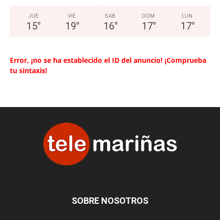
JUE
VIE
SAB
DOM
LUN
15
°
19
°
16
°
17
°
17
°
Error, ¡no se ha establecido el ID del anuncio! ¡Comprueba
tu sintaxis!
SOBRE NOSOTROS