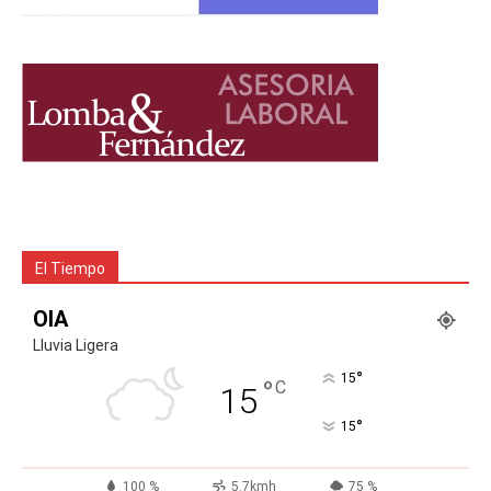
El Tiempo
OIA
Lluvia Ligera
°
15
°
C
15
°
15
100 %
5.7kmh
75 %