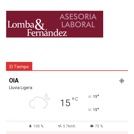
El Tiempo
OIA
Lluvia Ligera
°
15
°
C
15
°
15
100 %
5.7kmh
75 %