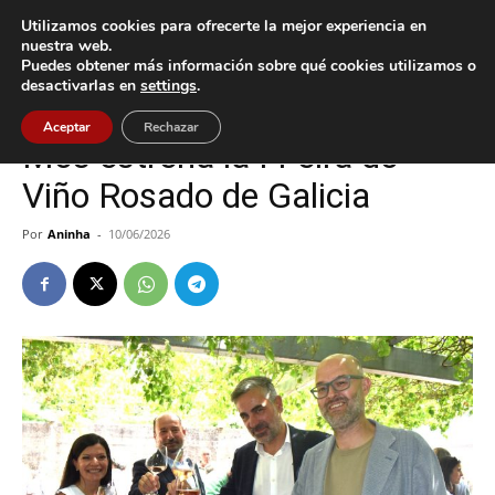
Utilizamos cookies para ofrecerte la mejor experiencia en
nuestra web.
Puedes obtener más información sobre qué cookies utilizamos o
Inicio
Cultura / Ocio
desactivarlas en
settings
.
Cultura / Ocio
Mos
Aceptar
Rechazar
Mos estrena la I Feira do
Viño Rosado de Galicia
Por
Aninha
-
10/06/2026