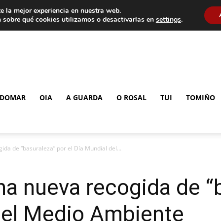
e la mejor experiencia en nuestra web.
 sobre qué cookies utilizamos o desactivarlas en
settings
.
DOMAR
OIA
A GUARDA
O ROSAL
TUI
TOMIÑO
da de “basuraleza” por el Día Mundial del...
a nueva recogida de “b
 del Medio Ambiente