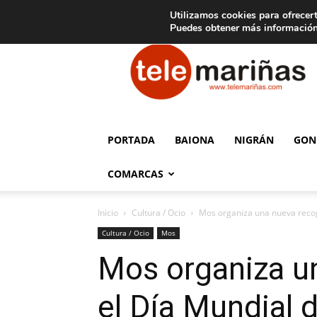
C
15
Aviso legal
Tarifas de publicidad
Oia
Utilizamos cookies para ofrecert
Puedes obtener más información
Telemariñas
PORTADA
BAIONA
NIGRÁN
GON
COMARCAS
Inicio
Cultura / Ocio
Mos organiza una nueva recogi
Cultura / Ocio
Mos
Mos organiza un
el Día Mundial