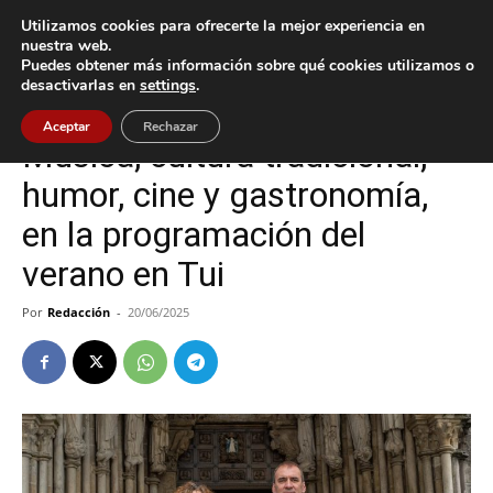
Utilizamos cookies para ofrecerte la mejor experiencia en
nuestra web.
Puedes obtener más información sobre qué cookies utilizamos o
Inicio
Cultura / Ocio
desactivarlas en
settings
.
Cultura / Ocio
Tui
Aceptar
Rechazar
Música, cultura tradicional,
humor, cine y gastronomía,
en la programación del
verano en Tui
Por
Redacción
-
20/06/2025