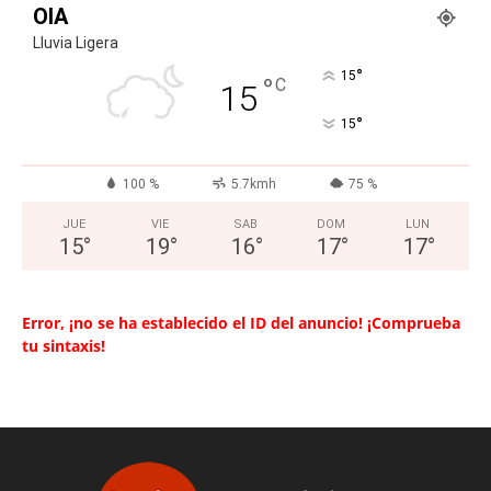
OIA
Lluvia Ligera
°
15
°
C
15
°
15
100 %
5.7kmh
75 %
JUE
VIE
SAB
DOM
LUN
15
°
19
°
16
°
17
°
17
°
Error, ¡no se ha establecido el ID del anuncio! ¡Comprueba
tu sintaxis!