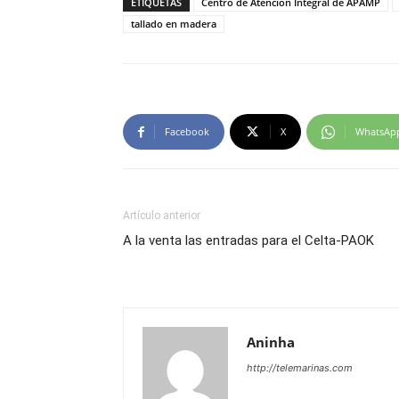
ETIQUETAS
Centro de Atención Integral de APAMP
tallado en madera
Facebook
X
WhatsAp
Artículo anterior
A la venta las entradas para el Celta-PAOK
Aninha
http://telemarinas.com