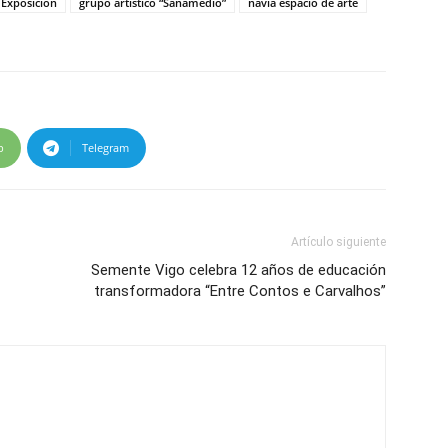
Exposición
grupo artístico “Sanamedio”
navia espacio de arte
p
Telegram
Artículo siguiente
Semente Vigo celebra 12 años de educación
transformadora “Entre Contos e Carvalhos”