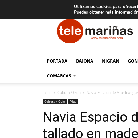
C
15
Aviso legal
Tarifas de publicidad
Oia
Utilizamos cookies para ofrecert
Puedes obtener más información
Telemariñas
PORTADA
BAIONA
NIGRÁN
GON
COMARCAS
Inicio
Cultura / Ocio
Navia Espacio de Arte inaugur
Cultura / Ocio
Vigo
Navia Espacio d
tallado en made