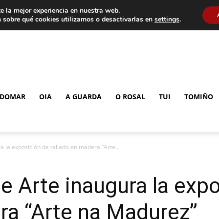
e la mejor experiencia en nuestra web.
 sobre qué cookies utilizamos o desactivarlas en
settings
.
DOMAR
OIA
A GUARDA
O ROSAL
TUI
TOMIÑO
a la exposición de tallado en madera “Arte...
e Arte inaugura la exp
ra “Arte na Madurez”