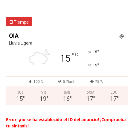
El Tiempo
OIA
Lluvia Ligera
°
15
°
C
15
°
15
100 %
5.7kmh
75 %
JUE
VIE
SAB
DOM
LUN
15
°
19
°
16
°
17
°
17
°
Error, ¡no se ha establecido el ID del anuncio! ¡Comprueba
tu sintaxis!