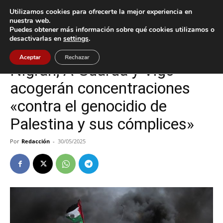
Utilizamos cookies para ofrecerte la mejor experiencia en
nuestra web.
Puedes obtener más información sobre qué cookies utilizamos o
Inicio
A Guarda
desactivarlas en
settings
.
A Guarda
Nigrán
Vigo
Aceptar
Rechazar
Nigrán, A Guarda y Vigo
acogerán concentraciones
«contra el genocidio de
Palestina y sus cómplices»
Por
Redacción
-
30/05/2025