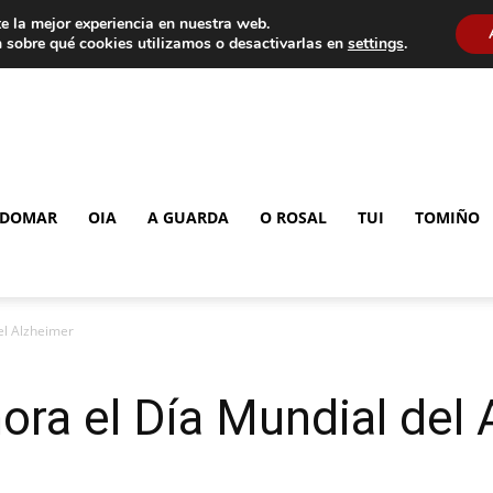
e la mejor experiencia en nuestra web.
 sobre qué cookies utilizamos o desactivarlas en
settings
.
DOMAR
OIA
A GUARDA
O ROSAL
TUI
TOMIÑO
el Alzheimer
ra el Día Mundial del 