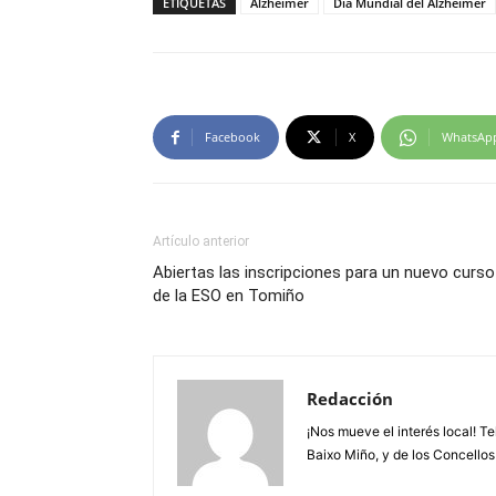
ETIQUETAS
Alzhéimer
Día Mundial del Alzheimer
Facebook
X
WhatsAp
Artículo anterior
Abiertas las inscripciones para un nuevo curso
de la ESO en Tomiño
Redacción
¡Nos mueve el interés local! T
Baixo Miño, y de los Concellos