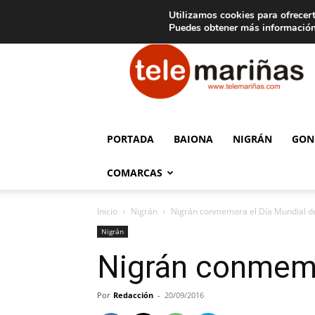
C
15
Aviso legal
Tarifas de publicidad
Oia
Utilizamos cookies para ofrecert
Puedes obtener más información
Telemariñas
PORTADA
BAIONA
NIGRÁN
GON
COMARCAS
Inicio
Nigrán
Nigrán conmemora el Día Mundial d
Nigrán
Nigrán conmemo
Por
Redacción
-
20/09/2016