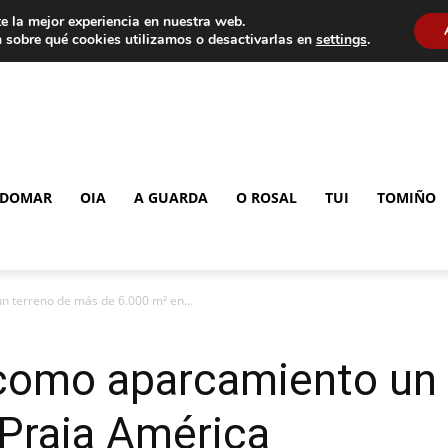
e la mejor experiencia en nuestra web.
 sobre qué cookies utilizamos o desactivarlas en
settings
.
DOMAR
OIA
A GUARDA
O ROSAL
TUI
TOMIÑO
n terreno de más de 6.000 m² en...
a como aparcamiento un
 Praia América