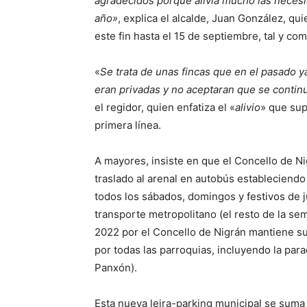
agradecidos porque alivia mucho las necesi
año»
, explica el alcalde, Juan González, qu
este fin hasta el 15 de septiembre, tal y 
«
Se trata de unas fincas que en el pasado
eran privadas y no aceptaran que se conti
el regidor, quien enfatiza el «
alivio
» que sup
primera línea.
A mayores, insiste en que el Concello de Ni
traslado al arenal en autobús estableciend
todos los sábados, domingos y festivos de ju
transporte metropolitano (el resto de la se
2022 por el Concello de Nigrán mantiene su
por todas las parroquias, incluyendo la para
Panxón).
Esta nueva leira-parking municipal se suma 