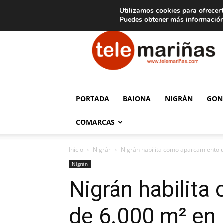
C
15
Aviso legal
Tarifas de publicidad
Oia
Utilizamos cookies para ofrecert
Puedes obtener más información
Telemariñas
PORTADA
BAIONA
NIGRÁN
GON
COMARCAS
Inicio
Nigrán
Nigrán habilita como aparcamiento u
Nigrán
Nigrán habilit
de 6.000 m² en