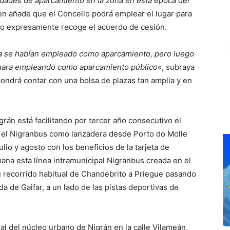
dades de aparcamiento en la zona en esta época del
ien añade que el Concello podrá emplear el lugar para
como expresamente recoge el acuerdo de cesión.
 ya se habían empleado como aparcamiento, pero luego
nuara empleando como aparcamiento público
«, subraya
ondrá contar con una bolsa de plazas tan amplia y en
grán está facilitando por tercer año consecutivo el
o el Nigranbus como lanzadera desde Porto do Molle
lio y agosto con los beneficios de la tarjeta de
mana esta línea intramunicipal Nigranbus creada en el
 recorrido habitual de Chandebrito a Priegue pasando
da de Gaifar, a un lado de las pistas deportivas de
al del núcleo urbano de Nigrán en la calle Vilameán,