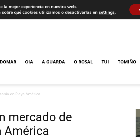
e la mejor experiencia en nuestra web.
 sobre qué cookies utilizamos o desactivarlas en
settings
.
DOMAR
OIA
A GUARDA
O ROSAL
TUI
TOMIÑO
sanía en Playa América
un mercado de
a América