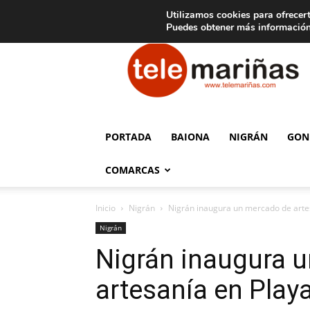
C
15
Aviso legal
Tarifas de publicidad
Oia
Utilizamos cookies para ofrecert
Puedes obtener más información
Telemariñas
PORTADA
BAIONA
NIGRÁN
GON
COMARCAS
Inicio
Nigrán
Nigrán inaugura un mercado de arte
Nigrán
Nigrán inaugura 
artesanía en Play