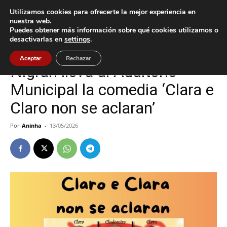
Utilizamos cookies para ofrecerte la mejor experiencia en
nuestra web.
Puedes obtener más información sobre qué cookies utilizamos o
Inicio
Cultura / Ocio
desactivarlas en
settings
.
Cultura / Ocio
Nigrán
Aceptar
Rechazar
Nigrán lleva al Auditorio
Municipal la comedia ‘Clara e
Claro non se aclaran’
Por
Aninha
-
13/05/2026