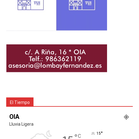
El Tiempo
OIA
Lluvia Ligera
°
15
°
C