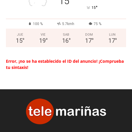
15
°
15
100 %
5.7kmh
75 %
JUE
VIE
SAB
DOM
LUN
15
°
19
°
16
°
17
°
17
°
Error, ¡no se ha establecido el ID del anuncio! ¡Comprueba
tu sintaxis!