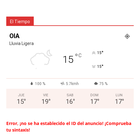
El Tiempo
OIA
Lluvia Ligera
°
15
°
C
15
°
15
100 %
5.7kmh
75 %
JUE
VIE
SAB
DOM
LUN
15
°
19
°
16
°
17
°
17
°
Error, ¡no se ha establecido el ID del anuncio! ¡Comprueba
tu sintaxis!