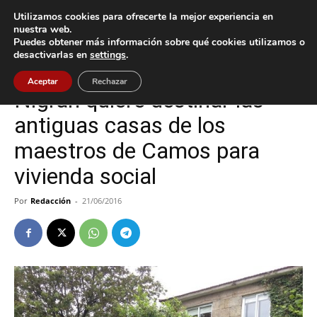
Utilizamos cookies para ofrecerte la mejor experiencia en
nuestra web.
Puedes obtener más información sobre qué cookies utilizamos o
Inicio
Nigrán
desactivarlas en
settings
.
Nigrán
Política
Aceptar
Rechazar
Nigrán quiere destinar las
antiguas casas de los
maestros de Camos para
vivienda social
Por
Redacción
-
21/06/2016