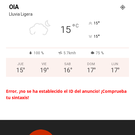
OIA
Lluvia Ligera
°
15
°
C
15
°
15
100 %
5.7kmh
75 %
JUE
VIE
SAB
DOM
LUN
15
°
19
°
16
°
17
°
17
°
Error, ¡no se ha establecido el ID del anuncio! ¡Comprueba
tu sintaxis!