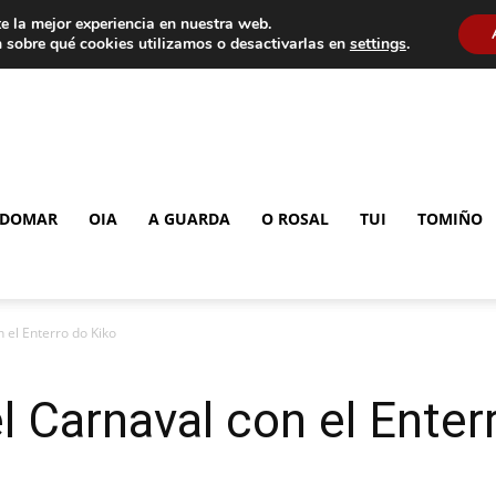
e la mejor experiencia en nuestra web.
 sobre qué cookies utilizamos o desactivarlas en
settings
.
DOMAR
OIA
A GUARDA
O ROSAL
TUI
TOMIÑO
 el Enterro do Kiko
l Carnaval con el Enter