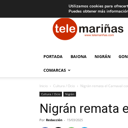
C
15
Aviso legal
Tarifas de publicidad
Oia
Utilizamos cookies para ofrecert
Puedes obtener más información
Telemariñas
PORTADA
BAIONA
NIGRÁN
GON
COMARCAS
Inicio
Cultura / Ocio
Nigrán remata el Carnaval con
Cultura / Ocio
Nigrán
Nigrán remata e
Por
Redacción
-
15/03/2025