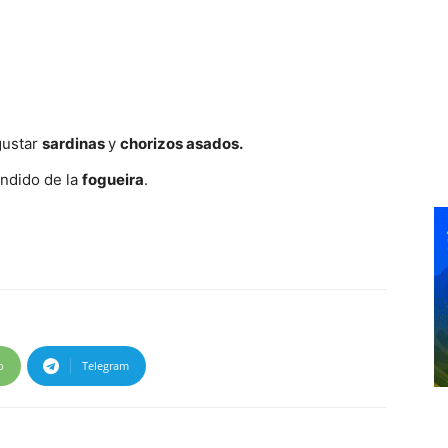
gustar
sardinas
y
chorizos asados.
endido de la
fogueira
.
p
Telegram