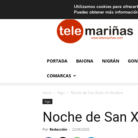
C
15
Aviso legal
Tarifas de publicidad
Oia
Utilizamos cookies para ofrecert
Puedes obtener más información
Telemariñas
PORTADA
BAIONA
NIGRÁN
GON
COMARCAS
Inicio
Vigo
Noche de San Xoán en Alcabre
Vigo
Noche de San X
Por
Redacción
-
22/06/2026