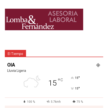
El Tiempo
OIA
Lluvia Ligera
°
15
°
C
15
°
15
100 %
5.7kmh
75 %