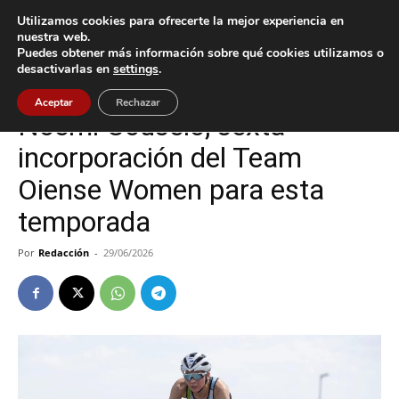
Utilizamos cookies para ofrecerte la mejor experiencia en
nuestra web.
Puedes obtener más información sobre qué cookies utilizamos o
Inicio
Deportes
desactivarlas en
settings
.
Deportes
Oia
Aceptar
Rechazar
Noemí Couselo, sexta
incorporación del Team
Oiense Women para esta
temporada
Por
Redacción
-
29/06/2026