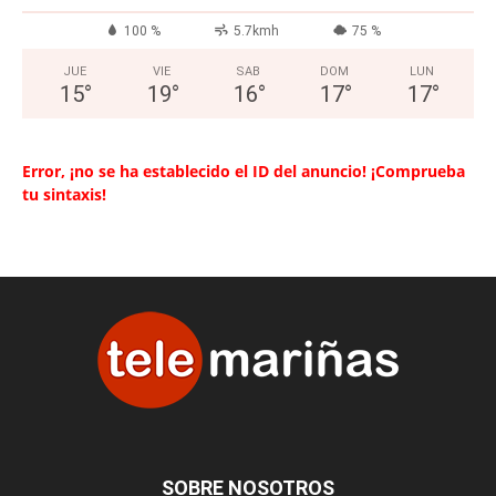
100 %
5.7kmh
75 %
JUE
VIE
SAB
DOM
LUN
15
°
19
°
16
°
17
°
17
°
Error, ¡no se ha establecido el ID del anuncio! ¡Comprueba
tu sintaxis!
SOBRE NOSOTROS