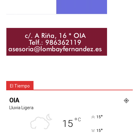
El Tiempo
OIA
Lluvia Ligera
°
15
°
C
15
°
15