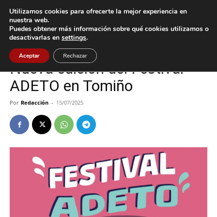
Utilizamos cookies para ofrecerte la mejor experiencia en
nuestra web.
Puedes obtener más información sobre qué cookies utilizamos o
Inicio
Tomiño
desactivarlas en
settings
.
Tomiño
Aceptar
Rechazar
Nueva edición del Festival
ADETO en Tomiño
Por
Redacción
-
15/07/2025