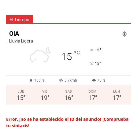
El Tiempo
OIA
Lluvia Ligera
°
15
°
C
15
°
15
100 %
5.7kmh
75 %
JUE
VIE
SAB
DOM
LUN
15
°
19
°
16
°
17
°
17
°
Error, ¡no se ha establecido el ID del anuncio! ¡Comprueba
tu sintaxis!