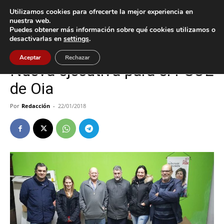
Utilizamos cookies para ofrecerte la mejor experiencia en
nuestra web.
Puedes obtener más información sobre qué cookies utilizamos o
Inicio
Oia
desactivarlas en
settings
.
Oia
Política
Aceptar
Rechazar
Nueva ejecutiva para el PSOE
de Oia
Por
Redacción
-
22/01/2018