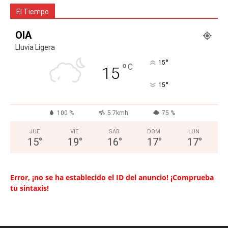
El Tiempo
OIA
Lluvia Ligera
°
15
°
C
15
°
15
100 %
5.7kmh
75 %
JUE
VIE
SAB
DOM
LUN
15
°
19
°
16
°
17
°
17
°
Error, ¡no se ha establecido el ID del anuncio! ¡Comprueba
tu sintaxis!