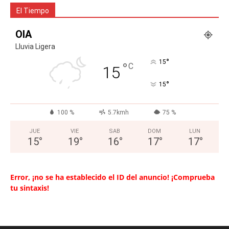
El Tiempo
OIA
Lluvia Ligera
°
15
°
C
15
°
15
100 %
5.7kmh
75 %
JUE
VIE
SAB
DOM
LUN
15
°
19
°
16
°
17
°
17
°
Error, ¡no se ha establecido el ID del anuncio! ¡Comprueba
tu sintaxis!