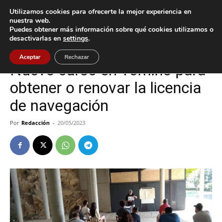
Utilizamos cookies para ofrecerte la mejor experiencia en
nuestra web.
Puedes obtener más información sobre qué cookies utilizamos o
Inicio
Tomiño
desactivarlas en
settings
.
Tomiño
Aceptar
Rechazar
Nuevo curso en Tomiño para
obtener o renovar la licencia
de navegación
Por
Redacción
-
20/05/2023