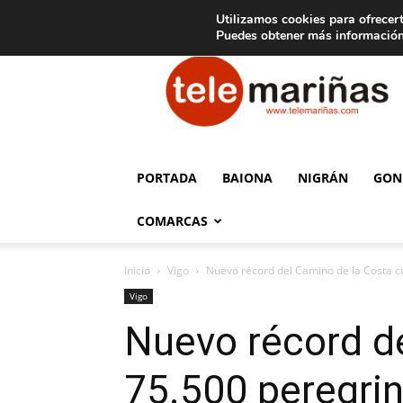
C
15
Aviso legal
Tarifas de publicidad
Oia
Utilizamos cookies para ofrecert
Puedes obtener más información
Telemariñas
PORTADA
BAIONA
NIGRÁN
GON
COMARCAS
Inicio
Vigo
Nuevo récord del Camino de la Costa c
Vigo
Nuevo récord d
75.500 peregri