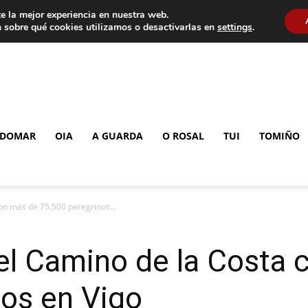
e la mejor experiencia en nuestra web.
 sobre qué cookies utilizamos o desactivarlas en
settings
.
DOMAR
OIA
A GUARDA
O ROSAL
TUI
TOMIÑO
on más de 75.500 peregrinos...
el Camino de la Costa 
nos en Vigo