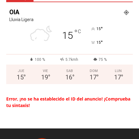
OIA
Lluvia Ligera
°
15
°
C
15
°
15
100 %
5.7kmh
75 %
JUE
VIE
SAB
DOM
LUN
15
°
19
°
16
°
17
°
17
°
Error, ¡no se ha establecido el ID del anuncio! ¡Comprueba
tu sintaxis!