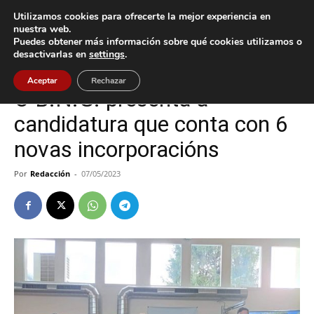
Utilizamos cookies para ofrecerte la mejor experiencia en
nuestra web.
Puedes obtener más información sobre qué cookies utilizamos o
Inicio
Baiona
desactivarlas en
settings
.
Baiona
Política
Aceptar
Rechazar
O B.N.G. presenta a
candidatura que conta con 6
novas incorporacións
Por
Redacción
-
07/05/2023