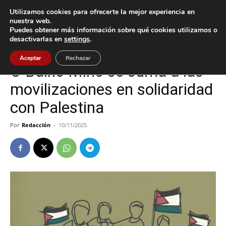
Utilizamos cookies para ofrecerte la mejor experiencia en
nuestra web.
Puedes obtener más información sobre qué cookies utilizamos o
Inicio
A Guarda
desactivarlas en
settings
.
A Guarda
Tomiño
Tui
Aceptar
Rechazar
O Baixo Miño se suma a las
movilizaciones en solidaridad
con Palestina
Por
Redacción
-
10/11/2025