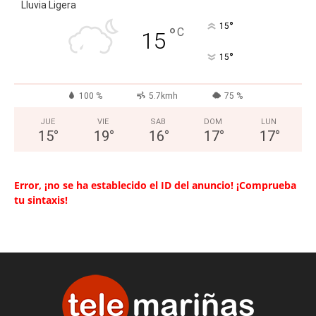
Lluvia Ligera
°
15
°
C
15
°
15
100 %
5.7kmh
75 %
JUE
VIE
SAB
DOM
LUN
15
°
19
°
16
°
17
°
17
°
Error, ¡no se ha establecido el ID del anuncio! ¡Comprueba
tu sintaxis!