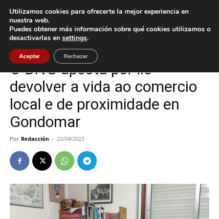
Utilizamos cookies para ofrecerte la mejor experiencia en
nuestra web.
Puedes obtener más información sobre qué cookies utilizamos o
Inicio
Gondomar
desactivarlas en
settings
.
Gondomar
Política
Aceptar
Rechazar
O BNG aposta por lle
devolver a vida ao comercio
local e de proximidade en
Gondomar
Por
Redacción
-
22/04/2023