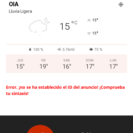
OIA
Lluvia Ligera
°
15
°
C
15
°
15
100 %
5.7kmh
75 %
JUE
VIE
SAB
DOM
LUN
15
°
19
°
16
°
17
°
17
°
Error, ¡no se ha establecido el ID del anuncio! ¡Comprueba
tu sintaxis!