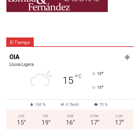
El Tiempo
OIA
Lluvia Ligera
°
15
°
C
15
°
15
100 %
5.7kmh
75 %
JUE
VIE
SAB
DOM
LUN
15
°
19
°
16
°
17
°
17
°