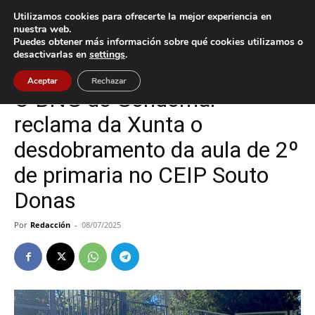
Utilizamos cookies para ofrecerte la mejor experiencia en
nuestra web.
Puedes obtener más información sobre qué cookies utilizamos o
Inicio
Gondomar
desactivarlas en
settings
.
Gondomar
Política
Aceptar
Rechazar
O BNG de Gondomar
reclama da Xunta o
desdobramento da aula de 2º
de primaria no CEIP Souto
Donas
Por
Redacción
-
08/07/2025