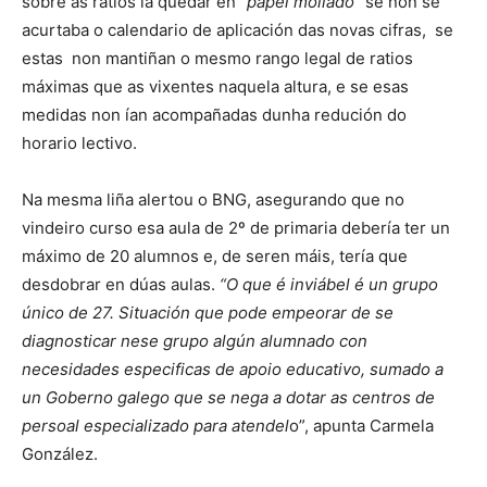
sobre as ratios ía quedar en “
papel mollado”
se non se
acurtaba o calendario de aplicación das novas cifras, se
estas non mantiñan o mesmo rango legal de ratios
máximas que as vixentes naquela altura, e se esas
medidas non ían acompañadas dunha redución do
horario lectivo.
Na mesma liña alertou o BNG, asegurando que no
vindeiro curso esa aula de 2º de primaria debería ter un
máximo de 20 alumnos e, de seren máis, tería que
desdobrar en dúas aulas.
“O que é inviábel é un grupo
único de 27. Situación que pode empeorar de se
diagnosticar nese grupo algún alumnado con
necesidades especificas de apoio educativo, sumado a
un Goberno galego que se nega a dotar as centros de
persoal especializado para atendel
o”, apunta Carmela
González.