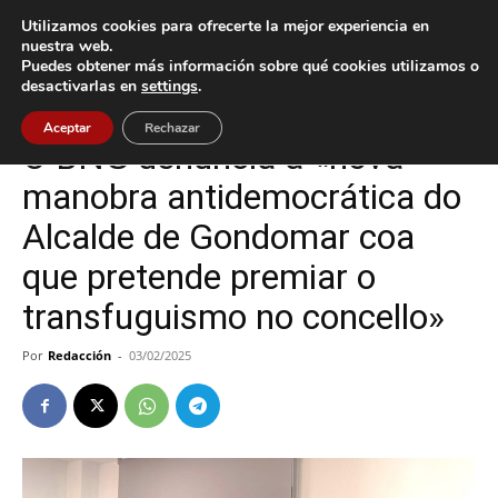
Utilizamos cookies para ofrecerte la mejor experiencia en
nuestra web.
Puedes obtener más información sobre qué cookies utilizamos o
Inicio
Gondomar
desactivarlas en
settings
.
Gondomar
Aceptar
Rechazar
O BNG denuncia a «nova
manobra antidemocrática do
Alcalde de Gondomar coa
que pretende premiar o
transfuguismo no concello»
Por
Redacción
-
03/02/2025