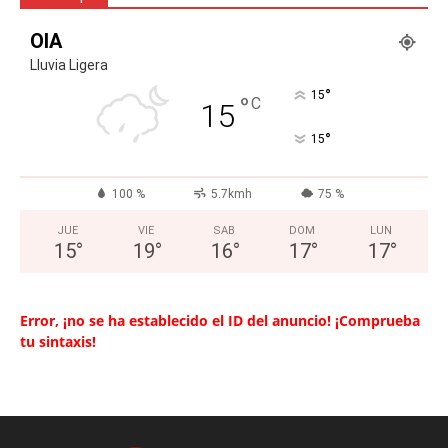
OIA
Lluvia Ligera
°
15
°
C
15
°
15
100 %
5.7kmh
75 %
JUE
VIE
SAB
DOM
LUN
15
°
19
°
16
°
17
°
17
°
Error, ¡no se ha establecido el ID del anuncio! ¡Comprueba
tu sintaxis!