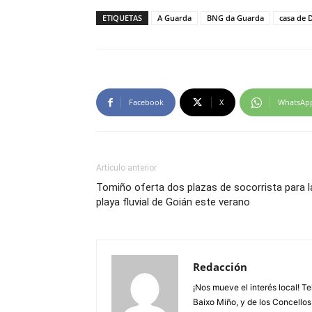
ETIQUETAS
A Guarda
BNG da Guarda
casa de 
Facebook
X
WhatsAp
Artículo anterior
Tomiño oferta dos plazas de socorrista para l
playa fluvial de Goián este verano
Redacción
¡Nos mueve el interés local! T
Baixo Miño, y de los Concellos