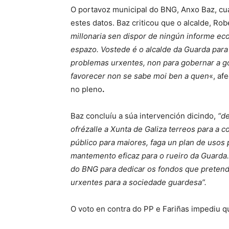
O portavoz municipal do BNG, Anxo Baz, cua
estes datos. Baz criticou que o alcalde, Ro
millonaria sen dispor de ningún informe ec
espazo. Vostede é o alcalde da Guarda para
problemas urxentes, non para gobernar a go
favorecer non se sabe moi ben a quen
«, af
no pleno
.
Baz concluíu a súa intervención dicindo,
“de
ofrézalle a Xunta de Galiza terreos para a 
público para maiores, faga un plan de usos
mantemento eficaz para o rueiro da Guarda.
do BNG para dedicar os fondos que pretend
urxentes para a sociedade guardesa”.
O voto en contra do PP e Fariñas impediu qu