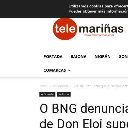
C
15
Aviso legal
Tarifas de publicidad
Oia
Utilizamos cookies para ofrecert
Puedes obtener más información
Telemariñas
PORTADA
BAIONA
NIGRÁN
GON
COMARCAS
Inicio
A Guarda
O BNG denuncia que a restauració
A Guarda
Política
O BNG denuncia
de Don Eloi sup