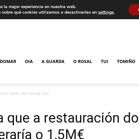
e la mejor experiencia en nuestra web.
 sobre qué cookies utilizamos o desactivarlas en
settings
.
DOMAR
OIA
A GUARDA
O ROSAL
TUI
TOMIÑO
n do xardín da Casa de Don...
 que a restauración do
eraría o 1,5M€