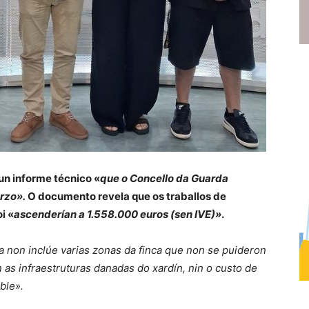
un informe técnico «
que o Concello da Guarda
rzo».
O documento revela que os traballos de
i «
ascenderían a 1.558.000 euros (sen IVE)»
.
ra non inclúe varias zonas da finca que non se puideron
 as infraestruturas danadas do xardín, nin o custo de
ble».