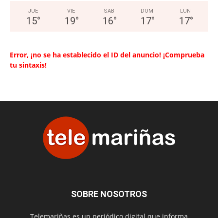
JUE
VIE
SAB
DOM
LUN
15
°
19
°
16
°
17
°
17
°
Error, ¡no se ha establecido el ID del anuncio! ¡Comprueba
tu sintaxis!
SOBRE NOSOTROS
Telemariñas es un periódico digital que informa