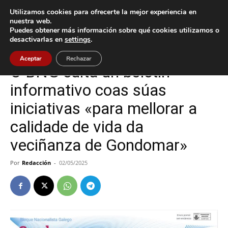
Utilizamos cookies para ofrecerte la mejor experiencia en
nuestra web.
Puedes obtener más información sobre qué cookies utilizamos o
Inicio
Gondomar
desactivarlas en
settings
.
Gondomar
Política
Aceptar
Rechazar
O BNG edita un boletín
informativo coas súas
iniciativas «para mellorar a
calidade de vida da
veciñanza de Gondomar»
Por
Redacción
-
02/05/2025