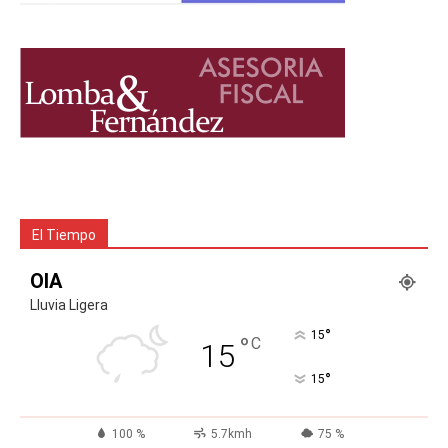
El Tiempo
OIA
Lluvia Ligera
°
15
°
C
15
°
15
100 %
5.7kmh
75 %