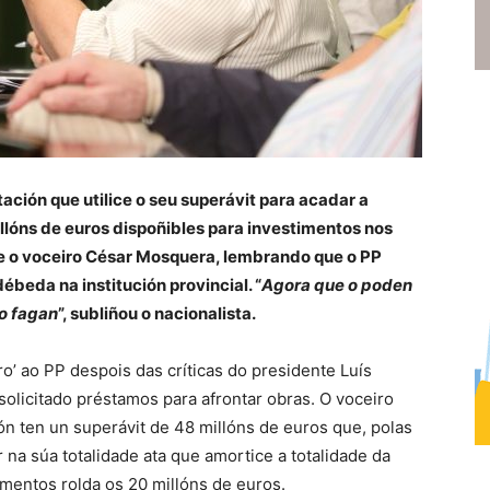
ión que utilice o seu superávit para acadar a
illóns de euros dispoñibles para investimentos nos
xe o voceiro César Mosquera, lembrando que o PP
beda na institución provincial. “
Agora que o poden
o fagan
”, subliñou o nacionalista.
o’ ao PP despois das críticas do presidente Luís
 solicitado préstamos para afrontar obras. O voceiro
 ten un superávit de 48 millóns de euros que, polas
r na súa totalidade ata que amortice a totalidade da
mentos rolda os 20 millóns de euros.