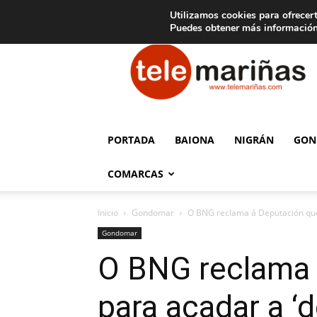
C
15
Aviso legal
Tarifas de publicidad
Oia
Utilizamos cookies para ofrecert
Puedes obtener más información
Telemariñas
PORTADA
BAIONA
NIGRÁN
GON
COMARCAS
Inicio
Gondomar
O BNG reclama á Deputación que 
Gondomar
O BNG reclama 
para acadar a ‘