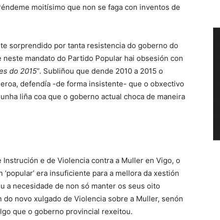
réndeme moitísimo que non se faga con inventos de
e sorprendido por tanta resistencia do goberno do
ue neste mandato do Partido Popular hai obsesión con
tes do 2015
”. Subliñou que dende 2010 a 2015 o
roa, defendía -de forma insistente- que o obxectivo
 unha liña coa que o goberno actual choca de maneira
nstrución e de Violencia contra a Muller en Vigo, o
‘popular’ era insuficiente para a mellora da xestión
deu a necesidade de non só manter os seus oito
n do novo xulgado de Violencia sobre a Muller, senón
algo que o goberno provincial rexeitou.