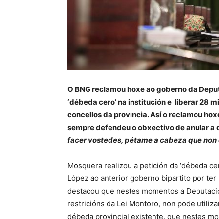
O BNG reclamou hoxe ao goberno da Deputac
‘débeda cero’ na institución e liberar 28 m
concellos da provincia. Así o reclamou ho
sempre defendeu o obxectivo de anular a dé
facer vostedes, pétame a cabeza que non 
Mosquera realizou a petición da ‘débeda cer
López ao anterior goberno bipartito por ter
destacou que nestes momentos a Deputación
restricións da Lei Montoro, non pode utiliza
débeda provincial existente, que nestes mo