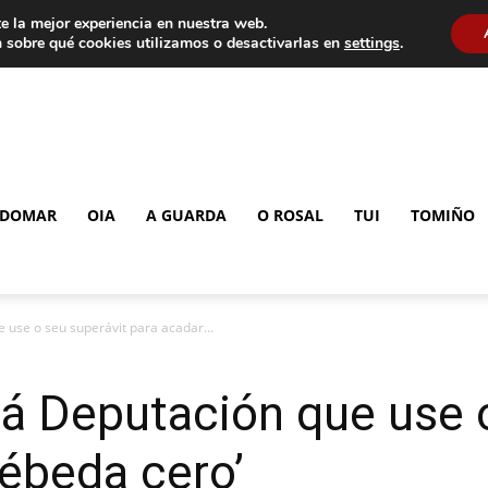
e la mejor experiencia en nuestra web.
 sobre qué cookies utilizamos o desactivarlas en
settings
.
DOMAR
OIA
A GUARDA
O ROSAL
TUI
TOMIÑO
use o seu superávit para acadar...
á Deputación que use o
débeda cero’