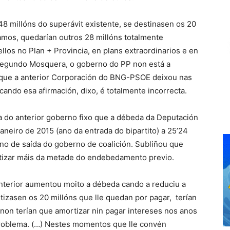
8 millóns do superávit existente, se destinasen os 20
amos, quedarían outros 28 millóns totalmente
llos no Plan + Provincia, en plans extraordinarios e en
segundo Mosquera, o goberno do PP non está a
e que a anterior Corporación do BNG-PSOE deixou nas
cando esa afirmación, dixo, é totalmente incorrecta.
 do anterior goberno fixo que a débeda da Deputación
aneiro de 2015 (ano da entrada do bipartito) a 25’24
ano de saída do goberno de coalición. Subliñou que
tizar máis da metade do endebedamento previo.
nterior aumentou moito a débeda cando a reduciu a
zasen os 20 millóns que lle quedan por pagar, terían
 non terían que amortizar nin pagar intereses nos anos
problema. (…) Nestes momentos que lle convén