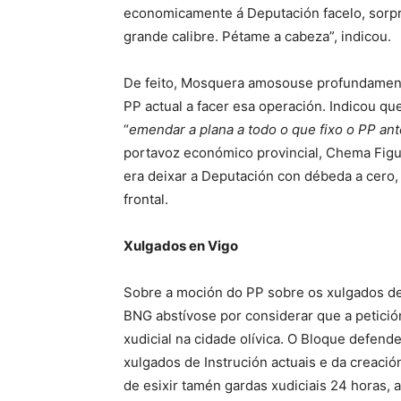
economicamente á Deputación facelo, sorp
grande calibre. Pétame a cabeza”, indicou.
De feito, Mosquera amosouse profundament
PP actual a facer esa operación. Indicou q
“
emendar a plana a todo o que fixo o PP an
portavoz económico provincial, Chema Figue
era deixar a Deputación con débeda a cero,
frontal.
Xulgados en Vigo
Sobre a moción do PP sobre os xulgados de I
BNG abstívose por considerar que a petición 
xudicial na cidade olívica. O Bloque defen
xulgados de Instrución actuais e da creació
de esixir tamén gardas xudiciais 24 horas, 