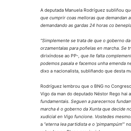
A deputada Manuela Rodríguez subliñou qu
que cumprir coas melloras que demandan as
demandando as gardas 24 horas co benepláci
“Simplemente se trata de que o goberno da
orzamentalas para poñelas en marcha. Se t
dirixíndose ao PP-
, que lle falta complemen
podemos pasala e facemos unha emenda nese
dixo a nacionalista, subliñando que desta m
Rodríguez lembrou que o BNG no Congreso x
Vigo da man do deputado Néstor Rego hai a
fundamentais. Seguen a parecernos fundame
marcha é o goberno da Xunta que decide non
xudicial en Vigo funcione. Vostedes mesmo
a
“eterna lea partidista e o ‘pimpampúm
’” 