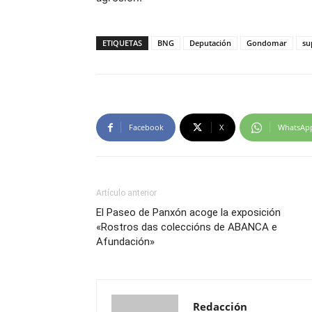
ETIQUETAS
BNG
Deputación
Gondomar
su
Facebook
X
WhatsAp
Artículo anterior
El Paseo de Panxón acoge la exposición
«Rostros das coleccións de ABANCA e
Afundación»
Redacción