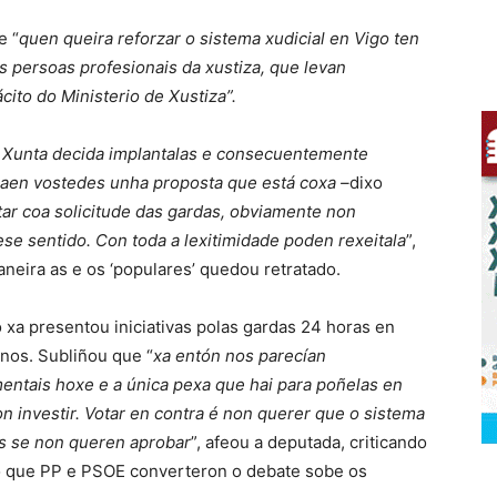
e “
quen queira reforzar o sistema xudicial en Vigo ten
 persoas profesionais da xustiza, que levan
to do Ministerio de Xustiza”.
 Xunta decida implantalas e consecuentemente
raen vostedes unha proposta que está coxa –
dixo
tar coa solicitude das gardas, obviamente non
 sentido. Con toda a lexitimidade poden rexeitala
”,
aneira as e os ‘populares’ quedou retratado.
a presentou iniciativas polas gardas 24 horas en
nos. Subliñou que “
xa entón nos parecían
ntais hoxe e a única pexa que hai para poñelas en
 investir. Votar en contra é non querer que o sistema
s se non queren aprobar
”, afeou a deputada, criticando
no que PP e PSOE converteron o debate sobe os