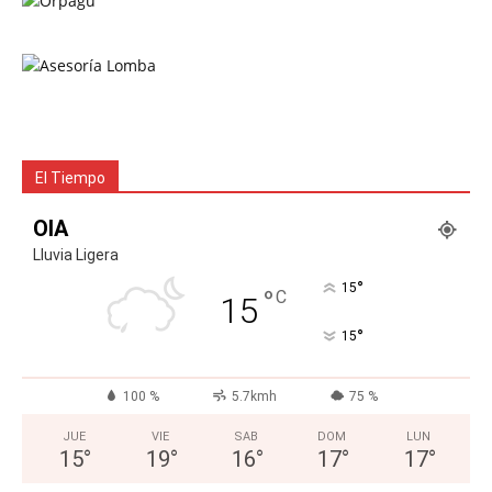
El Tiempo
OIA
Lluvia Ligera
°
15
°
C
15
°
15
100 %
5.7kmh
75 %
JUE
VIE
SAB
DOM
LUN
15
°
19
°
16
°
17
°
17
°