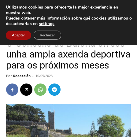
Utilizamos cookies para ofrecerte la mejor experiencia en
nuestra web.
Puedes obtener más información sobre qué cookies utilizamos o
Inicio
Baiona
desactivarlas en
settings
.
Baiona
Deportes
Aceptar
Rechazar
O Concello de Baiona ofrece
unha ampla axenda deportiva
para os próximos meses
Por
Redacción
-
10/05/2023