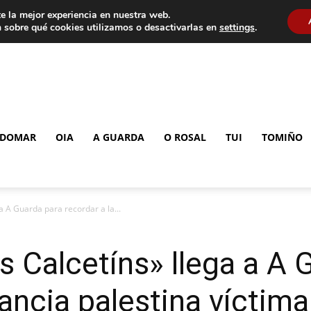
e la mejor experiencia en nuestra web.
 sobre qué cookies utilizamos o desactivarlas en
settings
.
DOMAR
OIA
A GUARDA
O ROSAL
TUI
TOMIÑO
a A Guarda para recordar a la...
 Calcetíns» llega a A 
fancia palestina víctima