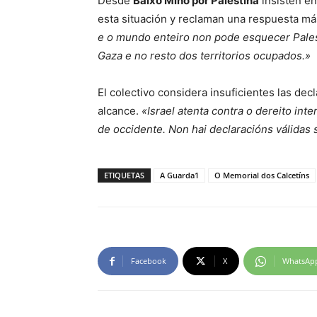
Desde
Baixo Miño por Palestina
insisten en
esta situación y reclaman una respuesta m
e o mundo enteiro non pode esquecer Pales
Gaza e no resto dos territorios ocupados.»
El colectivo considera insuficientes las de
alcance.
«Israel atenta contra o dereito int
de occidente. Non hai declaracións válidas 
ETIQUETAS
A Guarda1
O Memorial dos Calcetíns
Facebook
X
WhatsAp