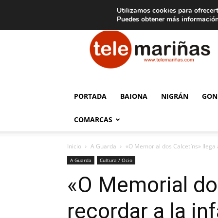
C
15
Aviso legal
Tarifas de publicidad
Oia
Utilizamos cookies para ofrecert
Puedes obtener más información
Telemariñas
PORTADA
BAIONA
NIGRÁN
GON
COMARCAS
Inicio
A Guarda
«O Memorial dos Calcetíns» llega 
A Guarda
Cultura / Ocio
«O Memorial dos
recordar a la in