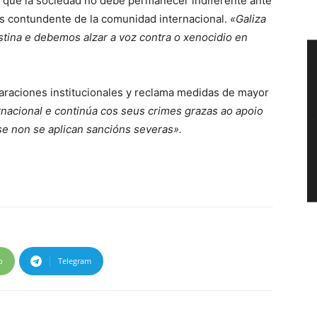
 que la sociedad no debe permanecer indiferente ante
ás contundente de la comunidad internacional.
«Galiza
tina e debemos alzar a voz contra o xenocidio en
claraciones institucionales y reclama medidas de mayor
ernacional e continúa cos seus crimes grazas ao apoio
se non se aplican sancións severas».
p
Telegram