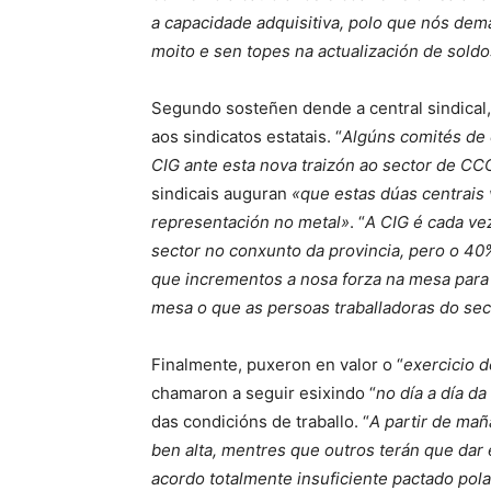
a capacidade adquisitiva, polo que nós de
moito e sen topes na actualización de soldo
Segundo sosteñen dende a central sindical, 
aos sindicatos estatais. “
Algúns comités de 
CIG ante esta nova traizón ao sector de C
sindicais auguran
«que estas dúas centrais
representación no metal»
. “
A CIG é cada ve
sector no conxunto da provincia, pero o 4
que incrementos a nosa forza na mesa par
mesa o que as persoas traballadoras do sec
Finalmente, puxeron en valor o “
exercicio d
chamaron a seguir esixindo “
no día a día d
das condicións de traballo. “
A partir de ma
ben alta, mentres que outros terán que dar 
acordo totalmente insuficiente pactado pola