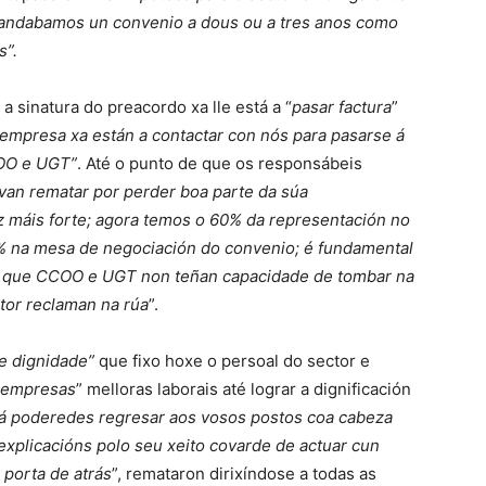
mandabamos un convenio a dous ou a tres anos como
s”.
a sinatura do preacordo xa lle está a “
pasar factura
”
empresa xa están a contactar con nós para pasarse á
COO e UGT”
. Até o punto de que os responsábeis
 van rematar por perder boa parte da súa
z máis forte; agora temos o 60% da representación no
0% na mesa de negociación do convenio; é fundamental
a que CCOO e UGT non teñan capacidade de tombar na
tor reclaman na rúa
”.
e dignidade”
que fixo hoxe o persoal do sector e
a empresas
” melloras laborais até lograr a dignificación
ñá poderedes regresar aos vosos postos coa cabeza
explicacións polo seu xeito covarde de actuar cun
 porta de atrás
”, remataron dirixíndose a todas as