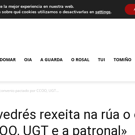
e la mejor experiencia en nuestra web.
 sobre qué cookies utilizamos o desactivarlas en
settings
.
DOMAR
OIA
A GUARDA
O ROSAL
TUI
TOMIÑO
 convenio pactado por CCOO, UGT...
edrés rexeita na rúa o
OO, UGT e a patronal»