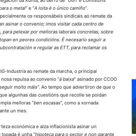
legación da Xunta, ao berro de “
UGT e Comisións
para o metal
” e “
A loita é o único camiño
”.
specialmente os responsábeis sindicais ao remate da
an asinar o convenio; imos visitar cada centro de
a, para pelexar por melloras laborais concretas, sobre
atopan en peores condicións. É necesario seguir a
a subcontratación e regular as ETT, para reclamar os
G-Industria ao remate da marcha, o principal
a nosa repulsa ao convenio “
á baixa
” asinado por CCOO
seguir moito máis”.
Ao tempo que advertiron de que o
 que algunhas das cuestións que recolle se poidan
empla melloras “
ben escasas
”, como a xornada
rante un mes.
rteza económica e alza inflacionista asinar un
l topada é unha “
hipoteca para o sector e non garante