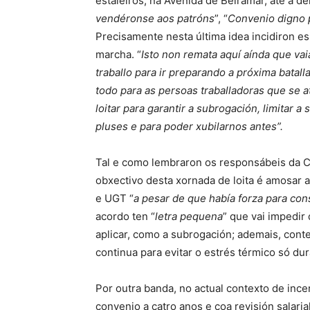
estaleiros, na Avenida de Beiramar, até a de
vendéronse aos patróns
”, “
Convenio digno 
Precisamente nesta última idea incidiron e
marcha. “
Isto non remata aquí aínda que vai
traballo para ir preparando a próxima batall
todo para as persoas traballadoras que se 
loitar para garantir a subrogación, limitar 
pluses e para poder xubilarnos antes”.
Tal e como lembraron os responsábeis da CI
obxectivo desta xornada de loita é amosar 
e UGT “
a pesar de que había forza para con
acordo ten “
letra pequena
” que vai impedir
aplicar, como a subrogación; ademais, cont
continua para evitar o estrés térmico só du
Por outra banda, no actual contexto de ince
convenio a catro anos e coa revisión salaria