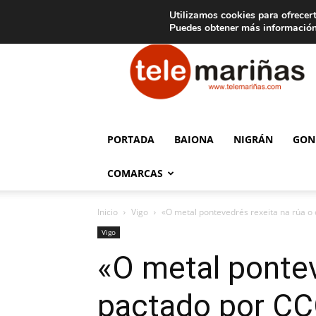
C
15
Aviso legal
Tarifas de publicidad
Oia
Utilizamos cookies para ofrecert
Puedes obtener más información
Telemariñas
PORTADA
BAIONA
NIGRÁN
GON
COMARCAS
Inicio
Vigo
«O metal pontevedrés rexeita na rúa o
Vigo
«O metal pontev
pactado por CC