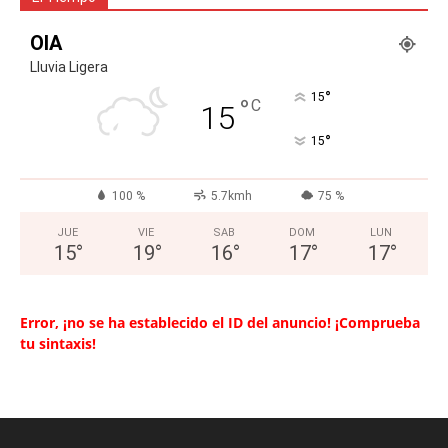
OIA
Lluvia Ligera
°
15
°
C
15
°
15
100 %
5.7kmh
75 %
JUE
VIE
SAB
DOM
LUN
15
°
19
°
16
°
17
°
17
°
Error, ¡no se ha establecido el ID del anuncio! ¡Comprueba
tu sintaxis!