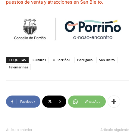
puestos de venta y atracciones en San Bieito.
ETIQUETAS
Cultura1
O Porriño1
Porrigalia
San Bieito
Telemariñas
Facebook
X
WhatsApp
Artículo anterior
Artículo siguiente