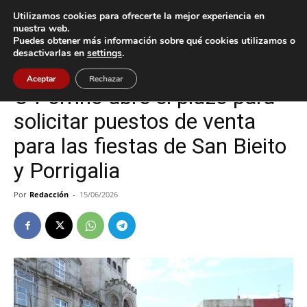
Utilizamos cookies para ofrecerte la mejor experiencia en
nuestra web.
Puedes obtener más información sobre qué cookies utilizamos o
Inicio
Cultura / Ocio
desactivarlas en
settings
.
Cultura / Ocio
O Porriño
Aceptar
Rechazar
O Porriño abre el plazo para
solicitar puestos de venta
para las fiestas de San Bieito
y Porrigalia
Por
Redacción
-
15/06/2026