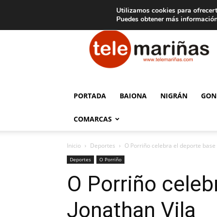
C
15
Aviso legal
Tarifas de publicidad
Oia
Utilizamos cookies para ofrecert
Puedes obtener más información
Telemariñas
PORTADA
BAIONA
NIGRÁN
GON
COMARCAS
Inicio
Deportes
O Porriño celebra el deporte base 
Deportes
O Porriño
O Porriño celeb
Jonathan Vila