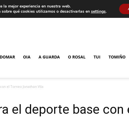
e la mejor experiencia en nuestra web.
 sobre qué cookies utilizamos o desactivarlas en
settings
.
DOMAR
OIA
A GUARDA
O ROSAL
TUI
TOMIÑO
con el Torneo Jonathan Vila
ra el deporte base con 