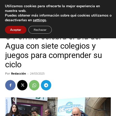
Utilizamos cookies para ofrecerte la mejor experiencia en
nuestra web.
Puedes obtener más información sobre qué cookies utilizamos o
Inicio
Cultura / Ocio
desactivarlas en
settings
.
Cultura / Ocio
O Porriño
Aceptar
Rechazar
O Porriño celebra el Día del
Agua con siete colegios y
juegos para comprender su
ciclo
Por
Redacción
-
24/03/2025