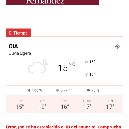
El Tiempo
OIA
Lluvia Ligera
°
15
°
C
15
°
15
100 %
5.7kmh
75 %
JUE
VIE
SAB
DOM
LUN
15
°
19
°
16
°
17
°
17
°
Error, ¡no se ha establecido el ID del anuncio! ¡Comprueba