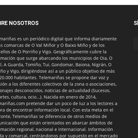
BRE NOSOTROS
S
mariñas es un periódico digital que informa diariamente
as comarcas de O Val Miñor y O Baixo Miño y de los
ellos de O Porriño y Vigo. Geográficamente cubre la
rmación que surge abarcando los municipios de Oia, O
l, A Guarda, Tomiño, Tui, Gondomar, Baiona, Nigrán, O
iño y Vigo, dirigiéndose así a un público objetivo de más
20.000 habitantes. Telemariñas se propone dar voz y
sión a los diferentes colectivos de la zona o asociaciones,
onajes desconocidos, noticias de actualidad (Sucesos,
rtes, cultura, ocio...). Nacida en enero de 2014,
mariñas.com pretende dar un poco de luz a los lectores a
ora de encontrar información local. Con esta meta en el
zonte, Telemariñas se diferencia de otros medios de
nicación que están orientados en abarcar ámbitos de
rmación regional, nacional e internacional. Información
da y comarcal, centrándonos por supuesto en el mercado