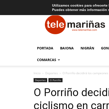
C
15
Aviso legal
Tarifas de publicidad
Oia
Utilizamos cookies para ofrecerte 
Puedes obtener más información s
Telemariñas
PORTADA
BAIONA
NIGRÁN
GON
COMARCAS
Inicio
Deportes
O Porriño decidirá los campeones g
Deportes
O Porriño
O Porriño decid
ciclismo en carr