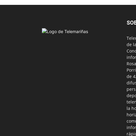
SO
Tele
de l
Conc
info
Rosa
Porr
de 4
difu
pers
depo
tele
la h
hori
comu
info
rápi