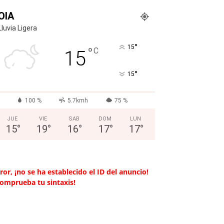
OIA
Lluvia Ligera
°
15
°
C
15
°
15
100 %
5.7kmh
75 %
JUE
VIE
SAB
DOM
LUN
15
°
19
°
16
°
17
°
17
°
ror, ¡no se ha establecido el ID del anuncio!
Comprueba tu sintaxis!