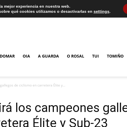
la mejor experiencia en nuestra web.
obre qué cookies utilizamos o desactivarlas en
settings
.
DOMAR
OIA
A GUARDA
O ROSAL
TUI
TOMIÑO
allegos de ciclismo en carretera Élite y...
irá los campeones gall
etera Élite y Sub-23